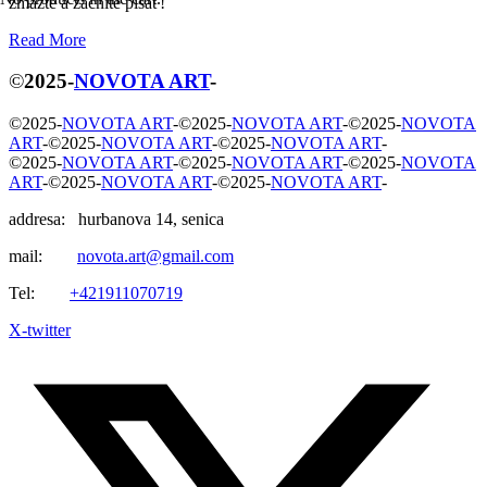
zmažte a začnite písať!
R
e
a
d
M
o
r
e
©
2025
-
NOVOTA ART
-
©
2025
-
NOVOTA ART
-
©
2025
-
NOVOTA ART
-
©
2025
-
NOVOTA
ART
-
©
2025
-
NOVOTA ART
-
©
2025
-
NOVOTA ART
-
©
2025
-
NOVOTA ART
-
©
2025
-
NOVOTA ART
-
©
2025
-
NOVOTA
ART
-
©
2025
-
NOVOTA ART
-
©
2025
-
NOVOTA ART
-
addresa: hurbanova 14, senica
mail:
novota.art@gmail.com
Tel:
+421911070719
X-twitter